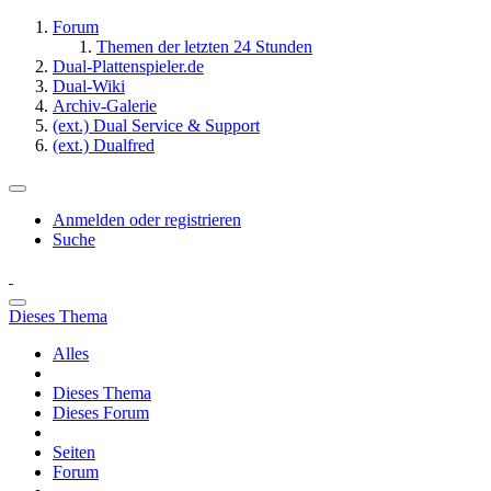
Forum
Themen der letzten 24 Stunden
Dual-Plattenspieler.de
Dual-Wiki
Archiv-Galerie
(ext.) Dual Service & Support
(ext.) Dualfred
Anmelden oder registrieren
Suche
Dieses Thema
Alles
Dieses Thema
Dieses Forum
Seiten
Forum