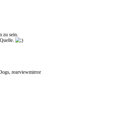
m zu sein.
 Quelle.
Dogs, rearviewmirror