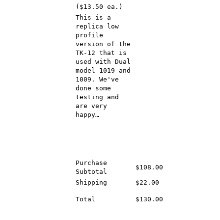
($13.50 ea.)
This is a
replica low
profile
version of the
TK-12 that is
used with Dual
model 1019 and
1009. We've
done some
testing and
are very
happy…
Purchase
$108.00
Subtotal
Shipping
$22.00
Total
$130.00