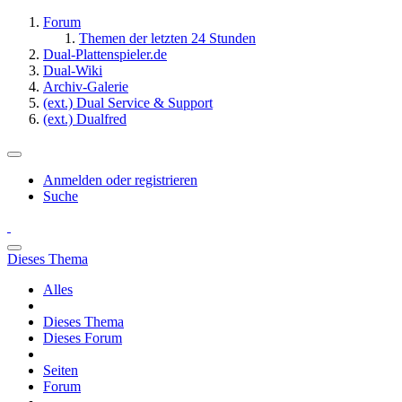
Forum
Themen der letzten 24 Stunden
Dual-Plattenspieler.de
Dual-Wiki
Archiv-Galerie
(ext.) Dual Service & Support
(ext.) Dualfred
Anmelden oder registrieren
Suche
Dieses Thema
Alles
Dieses Thema
Dieses Forum
Seiten
Forum