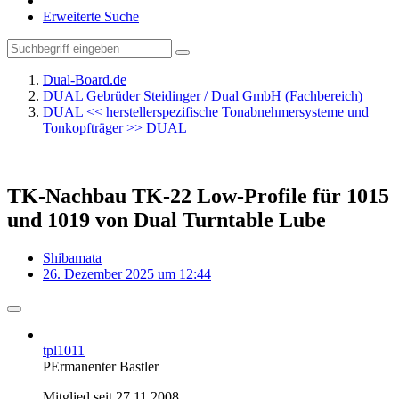
Erweiterte Suche
Dual-Board.de
DUAL Gebrüder Steidinger / Dual GmbH (Fachbereich)
DUAL << herstellerspezifische Tonabnehmersysteme und
Tonkopfträger >> DUAL
TK-Nachbau TK-22 Low-Profile für 1015
und 1019 von Dual Turntable Lube
Shibamata
26. Dezember 2025 um 12:44
tpl1011
PErmanenter Bastler
Mitglied seit 27.11.2008