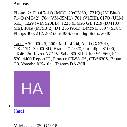
Andreas
Phono:
2x Dual 741Q (MCC120/OM30), 731Q (2M Blue),
714Q (MC42), 704 (VM-95ML), 701 (V15III), 617Q (ULM
55E), 1229 (VM-520EB), 1228 (DM95 G), 1219 (DM103
ME), 1019 (M75B-2), DT 255 (95E), Lenco L-3807 (S2C),
Philips 406, 212, 202 (alle 400), Grundig Studio 2040
Tape:
ASC 6002S, 5002 MkII, 4504, Akai GX630D,
GX215D, X2000SD, Braun TG1020, Grundig TS1000,
TK46, 2x Revox A77 IV, Saba 600SH, Uher SG 560, SG
520, 4400 Report IC, Pioneer CT-S810S, CT-S630S, Braun
C3, Yamaha KX-10 u. Tascam DA-20II
Hardi
.
Mitglied seit 05.03.2018