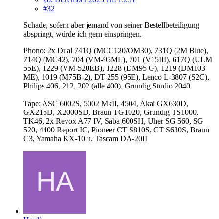
#32
Schade, sofern aber jemand von seiner Bestellbeteiligung
abspringt, würde ich gern einspringen.
Phono:
2x Dual 741Q (MCC120/OM30), 731Q (2M Blue),
714Q (MC42), 704 (VM-95ML), 701 (V15III), 617Q (ULM
55E), 1229 (VM-520EB), 1228 (DM95 G), 1219 (DM103
ME), 1019 (M75B-2), DT 255 (95E), Lenco L-3807 (S2C),
Philips 406, 212, 202 (alle 400), Grundig Studio 2040
Tape:
ASC 6002S, 5002 MkII, 4504, Akai GX630D,
GX215D, X2000SD, Braun TG1020, Grundig TS1000,
TK46, 2x Revox A77 IV, Saba 600SH, Uher SG 560, SG
520, 4400 Report IC, Pioneer CT-S810S, CT-S630S, Braun
C3, Yamaha KX-10 u. Tascam DA-20II