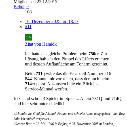
Mitglied seit 22.12.2015
Beiträge
108
16. Dezember 2025 um 18:17
#11
Zitat von Haraldk
Ich hatte das gleiche Problem beim
750
er. Zur
Lösung hab ich den Pimpel des Lifters erneuert
und dessen Auflagfläche am Tonarm gereinigt.
Beim
731
q wäre das die Ersatzteil-Nummer 216
844. Könnte mir vorstellen, dass der auch beim
714
er passt. Ansonsten bitte ein Blick ins
Service-Manual werfen.
Jetzt sind schon 3 Spieler im Spiel ... Allein 731Q und 714Q
sind hier sehr unterschiedlich.
«Ich habe viel Geld für Alkohol, Frauen und schnelle Autos ausgegeben – den Rest
habe ich einfach verprasst.»
(George Best, * 22. Mai 1946 in Belfast; † 25. November 2005 in London,