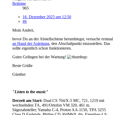
Beiträge
965
16. Dezember 2025 um 12:50
#6
Moin Andrei,
bevor Du an der Abstellschiene herumbiegst, versuche erstmal
an Hand der Anleitung
, den Abschaltpunkt einzustellen. Das
sollte eigentlich schon funktionieren.
Gutes Gelingen bei der Wartung!
Beste Grüße
Günther
"Listen to the music"
Derzeit am Start:
Dual CS 704/X-5 MC, 721, 1219 mit
wechselnden TA, 491/Ortofon VM 320, 461 m.
Sägezahnteller; Yamaha C-4, Proton AA-1150, TPA 3255
Class D Endstufe, Philips CD 304MkII, div. Eigenbau-LS;