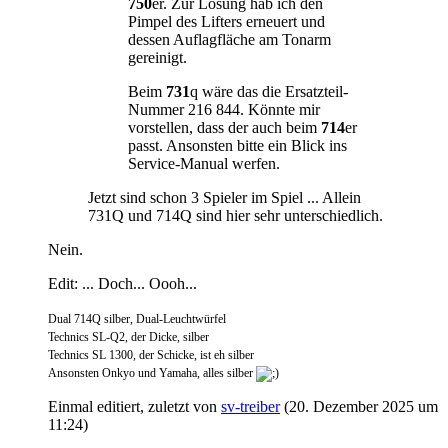
750
er. Zur Lösung hab ich den
Pimpel des Lifters erneuert und
dessen Auflagfläche am Tonarm
gereinigt.
Beim
731
q wäre das die Ersatzteil-
Nummer 216 844. Könnte mir
vorstellen, dass der auch beim
714
er
passt. Ansonsten bitte ein Blick ins
Service-Manual werfen.
Jetzt sind schon 3 Spieler im Spiel ... Allein
731Q und 714Q sind hier sehr unterschiedlich.
Nein.
Edit: ... Doch... Oooh...
Dual 714Q silber, Dual-Leuchtwürfel
Technics SL-Q2, der Dicke, silber
Technics SL 1300, der Schicke, ist eh silber
Ansonsten Onkyo und Yamaha, alles silber
Einmal editiert, zuletzt von
sv-treiber
(
20. Dezember 2025 um
11:24
)