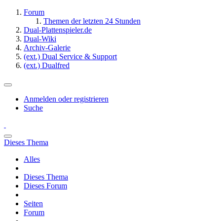
Forum
Themen der letzten 24 Stunden
Dual-Plattenspieler.de
Dual-Wiki
Archiv-Galerie
(ext.) Dual Service & Support
(ext.) Dualfred
Anmelden oder registrieren
Suche
Dieses Thema
Alles
Dieses Thema
Dieses Forum
Seiten
Forum