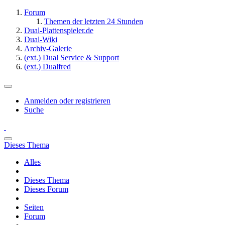
Forum
Themen der letzten 24 Stunden
Dual-Plattenspieler.de
Dual-Wiki
Archiv-Galerie
(ext.) Dual Service & Support
(ext.) Dualfred
Anmelden oder registrieren
Suche
Dieses Thema
Alles
Dieses Thema
Dieses Forum
Seiten
Forum