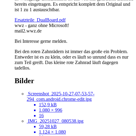
bereits eingetragen. Es entspricht komplett dem Original und
ist 1 zu 1 austauschtbar.
Ersatzteile_DualBoard.pdf
wwz - ganz ohne Microsoft!
mail2.wwz.de
Bei Interesse gerne melden.
Bei den roten Zahnrädern ist immer das große ein Problem.
Entweder ist es zu klein, oder es läuft so unrund dass es nur
zum Teil greift. Das kleine rote Zahnrad läuft dagegen
tadellos.
Bilder
Screenshot_2025-10-27-07-53-57-
294_com.android.chrome-edit.jpg
152,9 kB
1.080 × 996
16
IMG_20251027_080538.jpg
59,28 kB
1.124 × 1.080