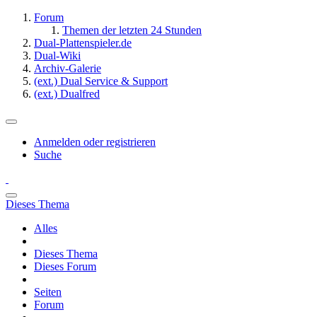
Forum
Themen der letzten 24 Stunden
Dual-Plattenspieler.de
Dual-Wiki
Archiv-Galerie
(ext.) Dual Service & Support
(ext.) Dualfred
Anmelden oder registrieren
Suche
Dieses Thema
Alles
Dieses Thema
Dieses Forum
Seiten
Forum