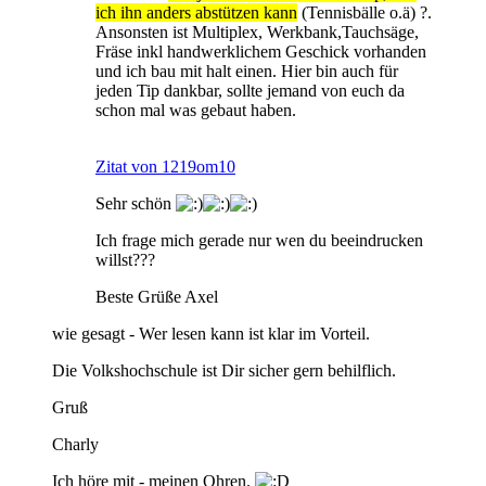
ich ihn anders abstützen kann
(Tennisbälle o.ä) ?.
Ansonsten ist Multiplex, Werkbank,Tauchsäge,
Fräse inkl handwerklichem Geschick vorhanden
und ich bau mit halt einen. Hier bin auch für
jeden Tip dankbar, sollte jemand von euch da
schon mal was gebaut haben.
Zitat von 1219om10
Sehr schön
Ich frage mich gerade nur wen du beeindrucken
willst???
Beste Grüße Axel
wie gesagt - Wer lesen kann ist klar im Vorteil.
Die Volkshochschule ist Dir sicher gern behilflich.
Gruß
Charly
Ich höre mit - meinen Ohren.