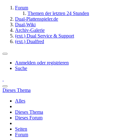
Forum
Themen der letzten 24 Stunden
Dual-Plattenspieler.de
Dual-Wiki
Archiv-Galerie
(ext.) Dual Service & Support
(ext.) Dualfred
Anmelden oder registrieren
Suche
Dieses Thema
Alles
Dieses Thema
Dieses Forum
Seiten
Forum