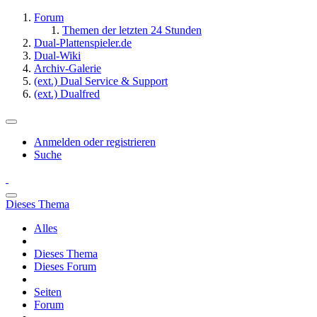
Forum
Themen der letzten 24 Stunden
Dual-Plattenspieler.de
Dual-Wiki
Archiv-Galerie
(ext.) Dual Service & Support
(ext.) Dualfred
Anmelden oder registrieren
Suche
Dieses Thema
Alles
Dieses Thema
Dieses Forum
Seiten
Forum