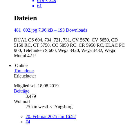
618 × 348
61
Dateien
481_002.jpg
7,96 kB – 193 Downloads
DUAL CS 604, 704, 721, 731, CV 5670, CV 5650, CD
5150 RC, CT 5750, CC 5850 RC, CR 5950 RC, ELAC PC
900, Telefunken S 600, Wega 3420, Wega 3432, Wega
Modul 42 P
Online
Tornadone
Erleuchteter
Mitglied seit 18.08.2019
Beiträge
3.479
Wohnort
25 km westl. v. Augsburg
20. Februar 2025 um 16:52
#4