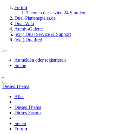
Forum
Themen der letzten 24 Stunden
Dual-Plattenspieler.de
Dual-Wiki
Archiv-Galerie
(ext.) Dual Service & Support
(ext.) Dualfred
Anmelden oder registrieren
Suche
Dieses Thema
Alles
Dieses Thema
Dieses Forum
Seiten
Forum