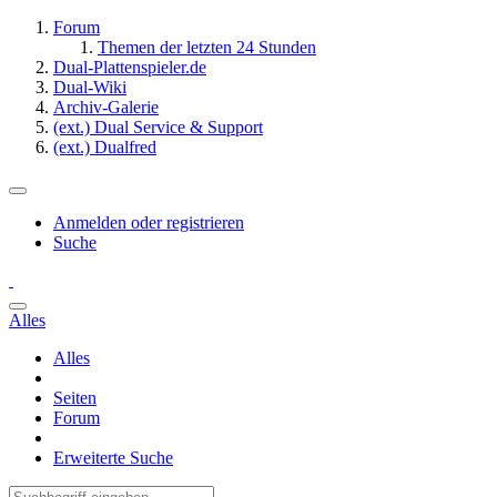
Forum
Themen der letzten 24 Stunden
Dual-Plattenspieler.de
Dual-Wiki
Archiv-Galerie
(ext.) Dual Service & Support
(ext.) Dualfred
Anmelden oder registrieren
Suche
Alles
Alles
Seiten
Forum
Erweiterte Suche