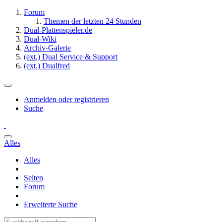
Forum
Themen der letzten 24 Stunden
Dual-Plattenspieler.de
Dual-Wiki
Archiv-Galerie
(ext.) Dual Service & Support
(ext.) Dualfred
Anmelden oder registrieren
Suche
Alles
Alles
Seiten
Forum
Erweiterte Suche