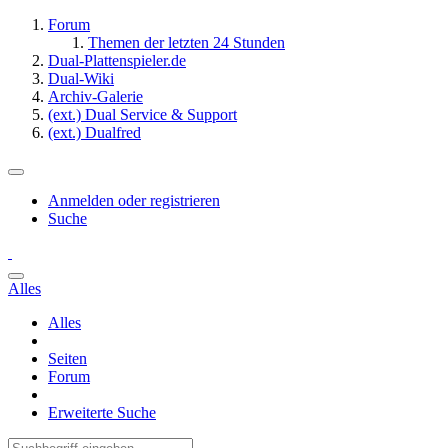
Forum
Themen der letzten 24 Stunden
Dual-Plattenspieler.de
Dual-Wiki
Archiv-Galerie
(ext.) Dual Service & Support
(ext.) Dualfred
Anmelden oder registrieren
Suche
Alles
Alles
Seiten
Forum
Erweiterte Suche