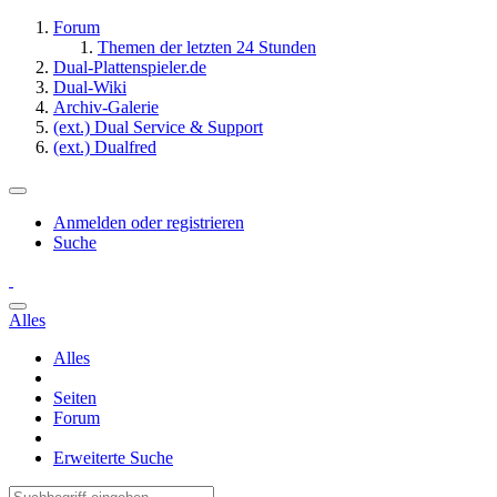
Forum
Themen der letzten 24 Stunden
Dual-Plattenspieler.de
Dual-Wiki
Archiv-Galerie
(ext.) Dual Service & Support
(ext.) Dualfred
Anmelden oder registrieren
Suche
Alles
Alles
Seiten
Forum
Erweiterte Suche